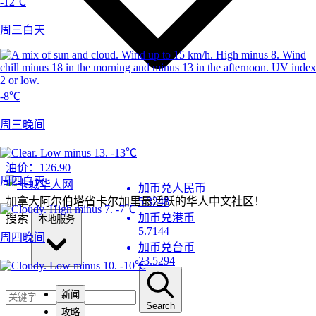
-12℃
周三白天
-8℃
周三晚间
-13℃
油价：
126.90
周四白天
加币兑人民币
加拿大阿尔伯塔省卡尔加里最活跃的华人中文社区！
5.3248
-7℃
加币兑港币
搜索
本地服务
5.7144
周四晚间
加币兑台币
23.5294
-10℃
新闻
Search
攻略