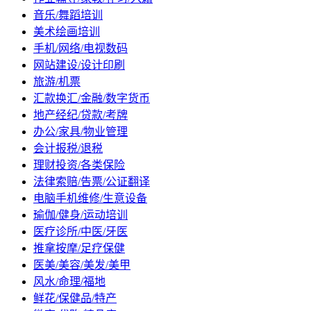
音乐/舞蹈培训
美术绘画培训
手机/网络/电视数码
网站建设/设计印刷
旅游/机票
汇款换汇/金融/数字货币
地产经纪/贷款/考牌
办公/家具/物业管理
会计报税/退税
理财投资/各类保险
法律索赔/告票/公证翻译
电脑手机维修/生意设备
瑜伽/健身/运动培训
医疗诊所/中医/牙医
推拿按摩/足疗保健
医美/美容/美发/美甲
风水/命理/福地
鲜花/保健品/特产