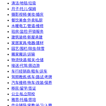
清洁/地毯/垃圾
月子/托儿/保姆
摄影视频/美妆/婚庆
餐饮美食/外卖私厨
水暖电工/管道/维修
验房/监控/开锁服务
建筑装修/新屋承建
家居家具/电器/建材
园艺/围栏/除虫/除雪
搬家搬运/运输
物流快递/报关/仓储
接送/代驾/周边游
车行经销商/租车/运车
驾照教练/练车/路试/考牌
汽车维修/拖车/改装/保养
移民/留学/签证
公立/私立院校
雅思/托福/思培
作业辅导/家教/补习/入籍