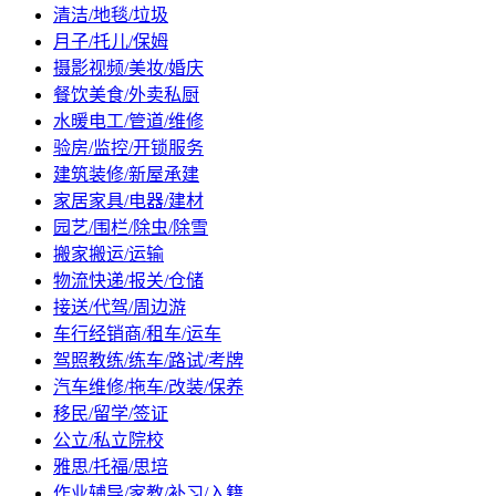
清洁/地毯/垃圾
月子/托儿/保姆
摄影视频/美妆/婚庆
餐饮美食/外卖私厨
水暖电工/管道/维修
验房/监控/开锁服务
建筑装修/新屋承建
家居家具/电器/建材
园艺/围栏/除虫/除雪
搬家搬运/运输
物流快递/报关/仓储
接送/代驾/周边游
车行经销商/租车/运车
驾照教练/练车/路试/考牌
汽车维修/拖车/改装/保养
移民/留学/签证
公立/私立院校
雅思/托福/思培
作业辅导/家教/补习/入籍