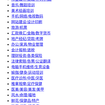
音乐/舞蹈培训
美术绘画培训
手机/网络/电视数码
网站建设/设计印刷
旅游/机票
汇款换汇/金融/数字货币
地产经纪/贷款/考牌
办公/家具/物业管理
会计报税/退税
理财投资/各类保险
法律索赔/告票/公证翻译
电脑手机维修/生意设备
瑜伽/健身/运动培训
医疗诊所/中医/牙医
推拿按摩/足疗保健
医美/美容/美发/美甲
风水/命理/福地
鲜花/保健品/特产