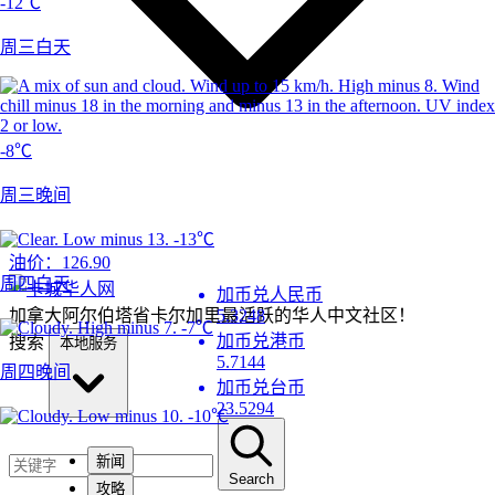
-12℃
周三白天
-8℃
周三晚间
-13℃
油价：
126.90
周四白天
加币兑人民币
加拿大阿尔伯塔省卡尔加里最活跃的华人中文社区！
5.3248
-7℃
加币兑港币
搜索
本地服务
5.7144
周四晚间
加币兑台币
23.5294
-10℃
新闻
Search
攻略