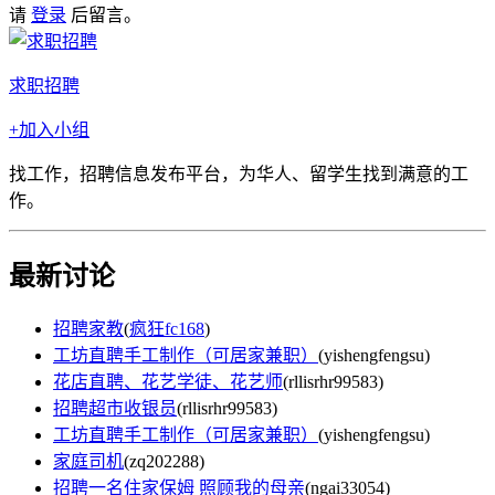
请
登录
后留言。
求职招聘
+加入小组
找工作，招聘信息发布平台，为华人、留学生找到满意的工
作。
最新讨论
招聘家教
(
疯狂fc168
)
工坊直聘手工制作（可居家兼职）
(
yishengfengsu
)
花店直聘、花艺学徒、花艺师
(
rllisrhr99583
)
招聘超市收银员
(
rllisrhr99583
)
工坊直聘手工制作（可居家兼职）
(
yishengfengsu
)
家庭司机
(
zq202288
)
招聘一名住家保姆 照顾我的母亲
(
ngai33054
)