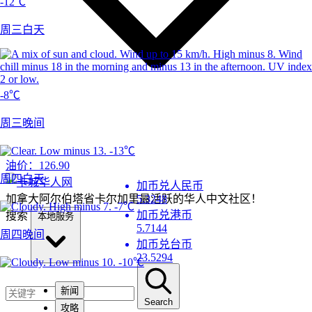
-12℃
周三白天
-8℃
周三晚间
-13℃
油价：
126.90
周四白天
加币兑人民币
加拿大阿尔伯塔省卡尔加里最活跃的华人中文社区！
5.3248
-7℃
加币兑港币
搜索
本地服务
5.7144
周四晚间
加币兑台币
23.5294
-10℃
新闻
Search
攻略