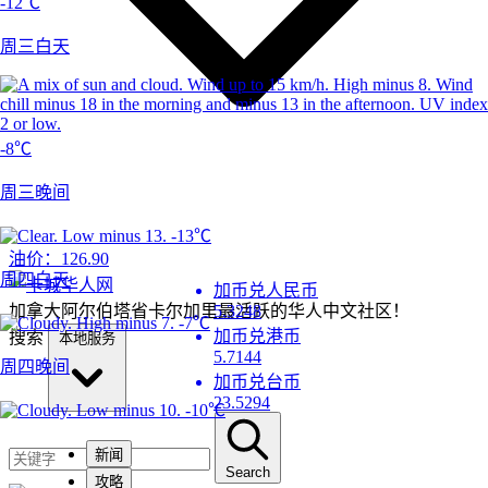
-12℃
周三白天
-8℃
周三晚间
-13℃
油价：
126.90
周四白天
加币兑人民币
加拿大阿尔伯塔省卡尔加里最活跃的华人中文社区！
5.3248
-7℃
加币兑港币
搜索
本地服务
5.7144
周四晚间
加币兑台币
23.5294
-10℃
新闻
Search
攻略