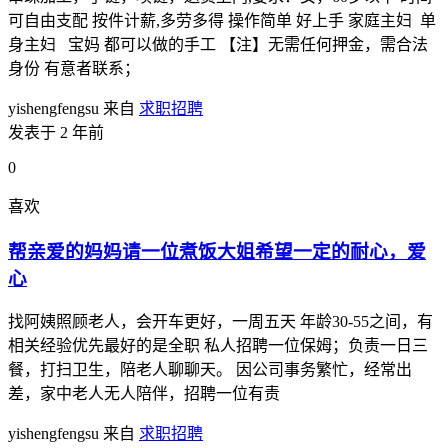
可自由支配 按件计薪,多劳多得 操作简单 好上手 家庭主妇 单
身主妇 宝妈 都可以做的手工 【注】无需任何押金，需合法
身份 有意者联系；
yishengfengsu
来自
求职招聘
发表于 2 年前
0
喜欢
帮亲爱的妈妈请一位煮饭大姐希望一定的耐心，爱
心
找阿姨照顾老人，会开车更好，一周五天 年龄30-55之间，有
相关经验优先最好的是全职 私人招聘一位保姆；负责一日三
餐，打扫卫生，陪老人聊聊天。 因公司事务繁忙，经常出
差，家中老人无人陪伴，招聘一位有责
yishengfengsu
来自
求职招聘