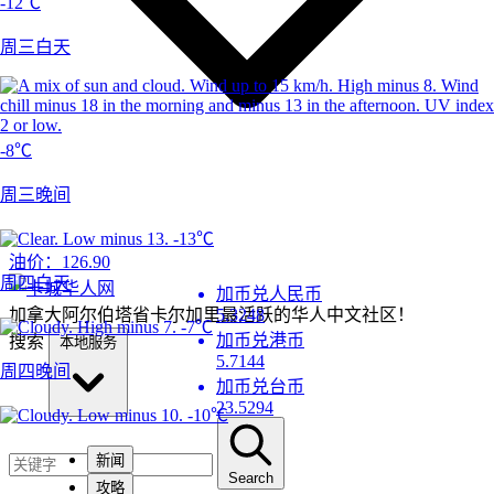
-12℃
周三白天
-8℃
周三晚间
-13℃
油价：
126.90
周四白天
加币兑人民币
加拿大阿尔伯塔省卡尔加里最活跃的华人中文社区！
5.3248
-7℃
加币兑港币
搜索
本地服务
5.7144
周四晚间
加币兑台币
23.5294
-10℃
新闻
Search
攻略