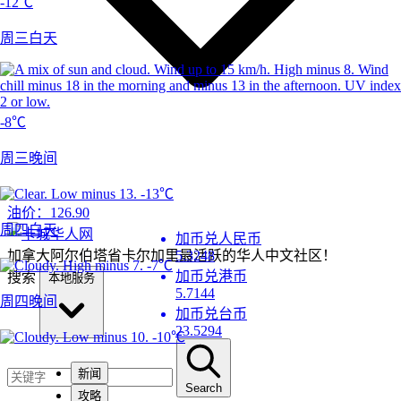
-12℃
周三白天
-8℃
周三晚间
-13℃
油价：
126.90
周四白天
加币兑人民币
加拿大阿尔伯塔省卡尔加里最活跃的华人中文社区！
5.3248
-7℃
加币兑港币
搜索
本地服务
5.7144
周四晚间
加币兑台币
23.5294
-10℃
新闻
Search
攻略