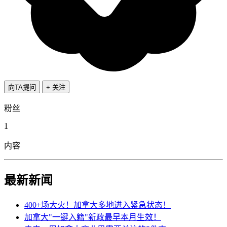
向TA提问
+ 关注
粉丝
1
内容
最新新闻
400+场大火！加拿大多地进入紧急状态！
加拿大"一键入籍"新政最早本月生效！