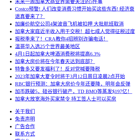
未来一周加拿大商业界需要关注的5件事
Costco预警! 人们改变消费习惯开始买这些东西! 经济衰
退真要来了？
加廉价航空公司4架波音飞机被扣押 大批航班取消
加拿大家庭近半收入用于交税！超七成人觉得征税过度
报税季来了！CRA教你4招辨别诈骗电话！
温哥华入选25个世界最美地区
4月1日起加拿大啤酒消费税将提高6.3%
加拿大房价将在今年春天达到底部？
特鲁多又要发福利了！反对党喊要降税
2023年加拿大夏令时将于3月12日周日凌晨2点开始
RBC银行预测：加拿大房价今年还要降，明年会反弹
加币跌破5，硅谷银行破产，TD BMO等蒸发$197亿！
加拿大放宽海外买家禁令 持工签人士可以买房
关于我们
免责声明
广告合作
联系方式