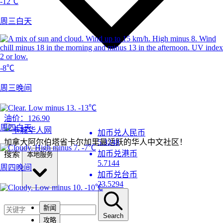
-12℃
周三白天
-8℃
周三晚间
-13℃
油价：
126.90
周四白天
加币兑人民币
加拿大阿尔伯塔省卡尔加里最活跃的华人中文社区！
5.3248
-7℃
加币兑港币
搜索
本地服务
5.7144
周四晚间
加币兑台币
23.5294
-10℃
新闻
Search
攻略